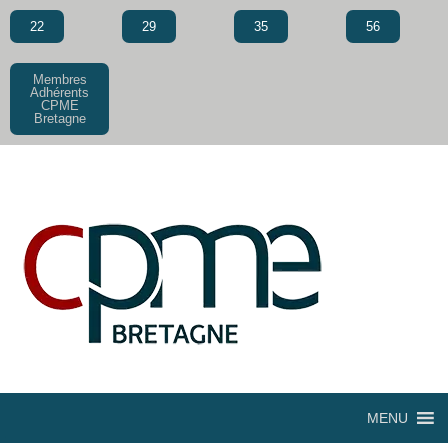
22
29
35
56
Membres
Adhérents
CPME
Bretagne
MENU