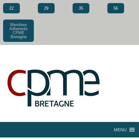
22
29
35
56
Membres
Adhérents
CPME
Bretagne
MENU