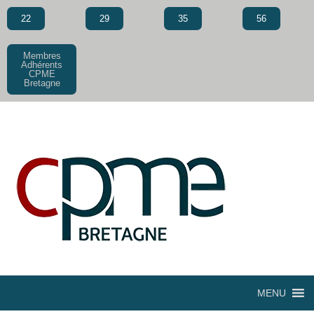
22
29
35
56
Membres
Adhérents
CPME
Bretagne
MENU