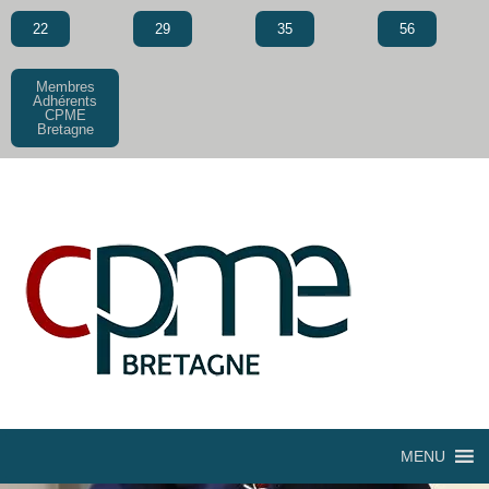
22
29
35
56
Membres
Adhérents
CPME
Bretagne
MENU