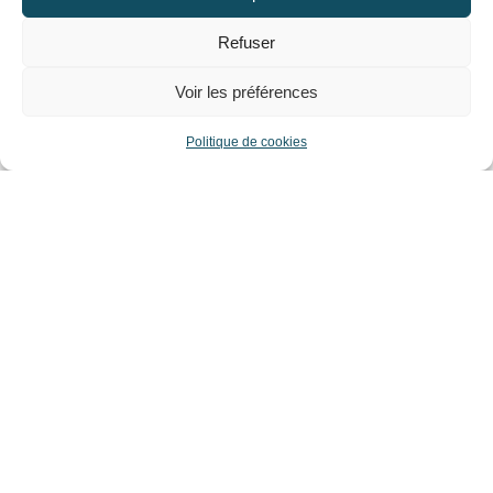
chômage
Refuser
Analyse des décrets
Voir les préférences
Politique de cookies
PRÉCÉDENT
SUIVANT
La CPME engagée pour les artisans, aux élections 2021 des Chambres de métiers et de l’artisanat
Tout savoir sur le plan de formation professionnelle en entreprise
Nos unions départementales
CPME 22
CAP Entreprises 1
30 Avenue des Châtelets