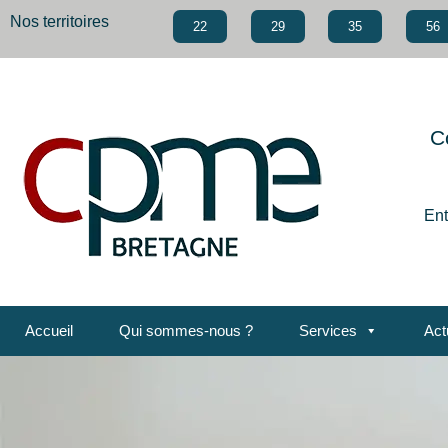
Nos territoires
22
29
35
56
C
Ent
Accueil
Qui sommes-nous ?
Services
Act