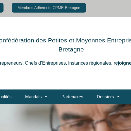
Membres Adhérents CPME Bretagne
onfédération des Petites et Moyennes Entrepri
Bretagne
repreneurs, Chefs d’Entreprises,
Instances régionales,
rejoign
ualités
Mandats
Partenaires
Dossiers