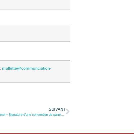
 :
mallette@communciation-
SUIVANT
Promouvoir les activités physiques et sportives en milieu professionnel – Signature d’une convention de partenariat entre le ministère chargé des Sports, la CPME et le Groupe VYV